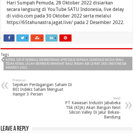
Hari Sumpah Pemuda, 28 Oktober 2022 disiarkan
secara langsung di YouTube SATU Indonesia, live delay
di vidio.com pada 30 Oktober 2022 serta melalui
https://65tahunastra.jagat.live/ pada 2 Desember 2022.
Tags
ASTRA GRUP KEMBALI MEMBERIKAN APRESIASI KEPADA GENERASI MUDA YANG
TIDAK KENAL LELAH MEMBERI MANFAAT BAGI TANAH AIR LEWAT SATU INDONESIA
AWARDS 2022.
Previous
Sepekan Perdagangan Saham Di
BEI Indeks Saham Menguat
Hampir 3 Persen
Next
PT Kawasan Industri Jababeka
Tbk (KIJA) Akan Bangun Next
Silicon Valley Di Jalur Bekasi-
Bandung
Leave a Reply