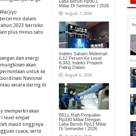
Laba Bersih Rp90,1
Miliar Di Semester I 2026
 Warjiyo
August 7, 2026
 tercermin dalam
tahun 2023 berisiko
Re
rsen plus minus satu
Indeks Saham Melemah
pangan dan energi
0,12 Persen Ke Level
A
6.343, Indeks Properti
kemungkinan akan
Paling Dalam
 permintaan untuk ke
August 6, 2026
Koordinasi Nasional
ntau secara daring di
rry memperkirakan
BELL Raih Penjualan
ri level empat
Rp330 Miliar Dengan
leh masih tingginya
Laba Bersih Rp13 Miliar
Di Semester I 2026
ngguan cuaca, serta