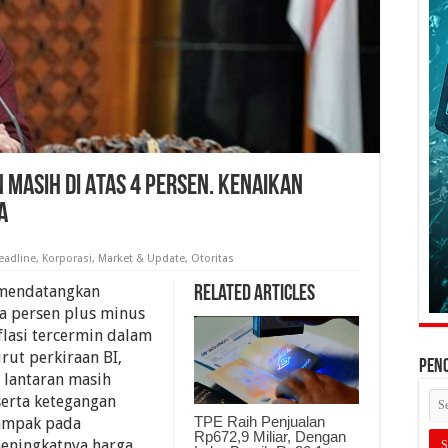
n Masih Di Atas 4 Persen. Kenaikan
a
eadline
,
Korporasi
,
Market & Update
,
Otoritas
3 mendatangkan
Related Articles
ga persen plus minus
flasi tercermin dalam
ut perkiraan BI,
PEN
i lantaran masih
serta ketegangan
TPE Raih Penjualan
dampak pada
Rp672,9 Miliar, Dengan
meningkatnya harga