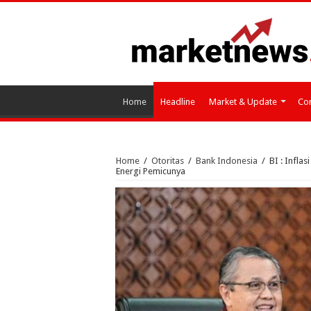
Home
Headline
Market & Update
Cor
Home
/
Otoritas
/
Bank Indonesia
/
BI : Infla
Energi Pemicunya