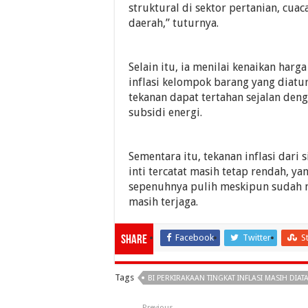
struktural di sektor pertanian, cuac
daerah,” tuturnya.
Selain itu, ia menilai kenaikan har
inflasi kelompok barang yang diat
tekanan dapat tertahan sejalan den
subsidi energi.
Sementara itu, tekanan inflasi dari 
inti tercatat masih tetap rendah, 
sepenuhnya pulih meskipun sudah men
masih terjaga.
Facebook
Twitter
S
Share
Tags
BI PERKIRAKAAN TINGKAT INFLASI MASIH DIATA
Previous