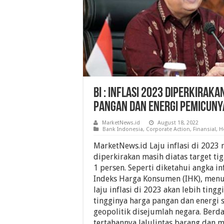
BI : Inflasi 2023 Diperkiraka
Pangan Dan Energi Pemicuny
MarketNews.id
August 18, 2022
Bank Indonesia
,
Corporate Action
,
Finansial
,
H
MarketNews.id Laju inflasi di 202
diperkirakan masih diatas target ti
1 persen. Seperti diketahui angka in
Indeks Harga Konsumen (IHK), menur
laju inflasi di 2023 akan lebih tingg
tingginya harga pangan dan energi 
geopolitik disejumlah negara. Ber
tertahannya lalulintas barang dan 