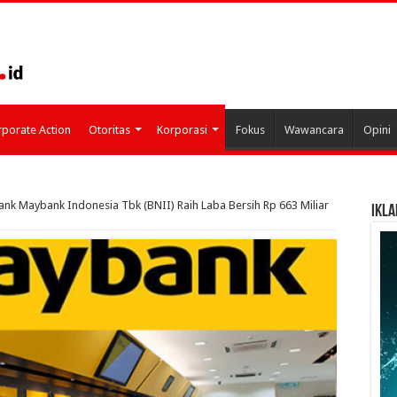
porate Action
Otoritas
Korporasi
Fokus
Wawancara
Opini
ank Maybank Indonesia Tbk (BNII) Raih Laba Bersih Rp 663 Miliar
IKLA