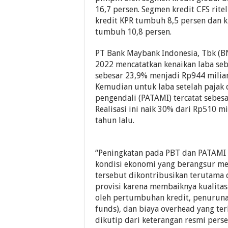
16,7 persen. Segmen kredit CFS rite
kredit KPR tumbuh 8,5 persen dan k
tumbuh 10,8 persen.
PT Bank Maybank Indonesia, Tbk (BN
2022 mencatatkan kenaikan laba se
sebesar 23,9% menjadi Rp944 miliar
Kemudian untuk laba setelah pajak 
pengendali (PATAMI) tercatat sebesa
Realisasi ini naik 30% dari Rp510 m
tahun lalu.
“Peningkatan pada PBT dan PATAMI
kondisi ekonomi yang berangsur me
tersebut dikontribusikan terutama
provisi karena membaiknya kualitas
oleh pertumbuhan kredit, penurunan
funds), dan biaya overhead yang ter
dikutip dari keterangan resmi perse