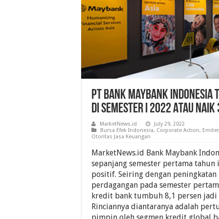
PT Bank Maybank Indonesia Tb
Di Semester I 2022 Atau Naik
MarketNews.id
July 29, 2022
Bursa Efek Indonesia
,
Corporate Action
,
Emite
Otoritas Jasa Keuangan
MarketNews.id Bank Maybank Indone
sepanjang semester pertama tahun in
positif. Seiring dengan peningkatan
perdagangan pada semester pertama 
kredit bank tumbuh 8,1 persen jadi 
Rinciannya diantaranya adalah pert
pimpin oleh segmen kredit global 