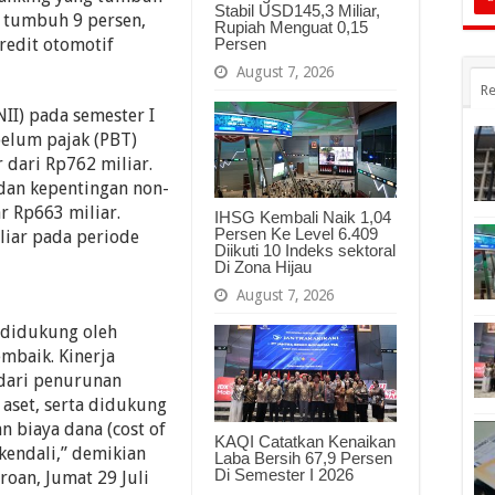
Stabil USD145,3 Miliar,
l tumbuh 9 persen,
Rupiah Menguat 0,15
Persen
redit otomotif
August 7, 2026
Re
II) pada semester I
belum pajak (PBT)
 dari Rp762 miliar.
dan kepentingan non-
r Rp663 miliar.
IHSG Kembali Naik 1,04
Persen Ke Level 6.409
iliar pada periode
Diikuti 10 Indeks sektoral
Di Zona Hijau
August 7, 2026
 didukung oleh
mbaik. Kinerja
 dari penurunan
 aset, serta didukung
 biaya dana (cost of
KAQI Catatkan Kenaikan
kendali,” demikian
Laba Bersih 67,9 Persen
Di Semester I 2026
roan, Jumat 29 Juli