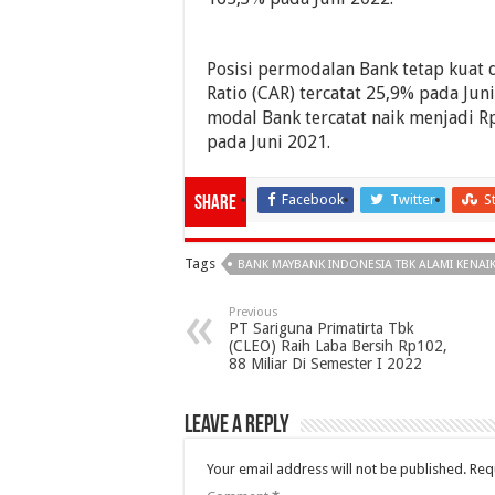
Posisi permodalan Bank tetap kuat
Ratio (CAR) tercatat 25,9% pada Jun
modal Bank tercatat naik menjadi Rp
pada Juni 2021.
Facebook
Twitter
S
Share
Tags
BANK MAYBANK INDONESIA TBK ALAMI KENAIKA
Previous
PT Sariguna Primatirta Tbk
(CLEO) Raih Laba Bersih Rp102,
88 Miliar Di Semester I 2022
Leave a Reply
Your email address will not be published.
Req