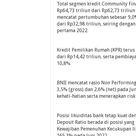
Total segmen kredit Community Fina
Rp64,73 triliun dari Rp62,73 triliun
mencatat pertumbuhan sebesar 9,0% 
dari Rp32,98 triliun, seiring denga
pertama 2022.
Kredit Pemilikan Rumah (KPR) terus
dari Rp14,42 triliun, serta pembia
10,8%.
BNII mencatat rasio Non Performin
3,5% (gross) dan 2,6% (net) pada Ju
kehati-hatian serta menerapkan risk
Posisi likuiditas bank tetap kuat d
Deposit Ratio berada di posisi yang
Kewajiban Pemenuhan Kecukupan liku
165,3% pada Juni 2022.