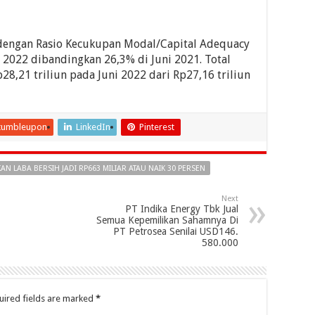
 dengan Rasio Kecukupan Modal/Capital Adequacy
i 2022 dibandingkan 26,3% di Juni 2021. Total
28,21 triliun pada Juni 2022 dari Rp27,16 triliun
tumbleupon
LinkedIn
Pinterest
N LABA BERSIH JADI RP663 MILIAR ATAU NAIK 30 PERSEN
Next
PT Indika Energy Tbk Jual
Semua Kepemilikan Sahamnya Di
PT Petrosea Senilai USD146.
580.000
uired fields are marked
*