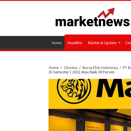
Home
Headline
Market & Update
Cor
Home
/
Otoritas
/
Bursa Efek Indonesia
/
PT B
Di Semester I 2022 Atau Naik 30 Persen