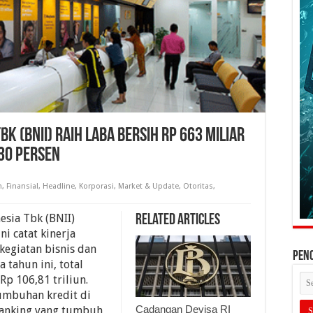
k (BNII) Raih Laba Bersih Rp 663 Miliar
 30 Persen
n
,
Finansial
,
Headline
,
Korporasi
,
Market & Update
,
Otoritas
,
sia Tbk (BNII)
Related Articles
i catat kinerja
 kegiatan bisnis dan
PEN
tahun ini, total
Rp 106,81 triliun.
umbuhan kredit di
Cadangan Devisa RI
banking yang tumbuh