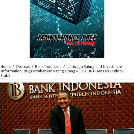
Home
/
Otoritas
/
Bank Indonesia
/
Lembaga Rating and Investment
Information(R&I) Pertahankan Rating Utang RI Di BBB+ Dengan Outlook
Stabil