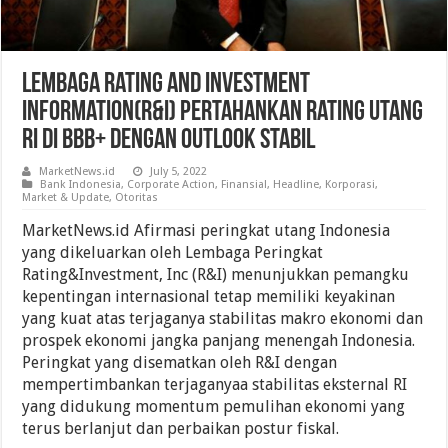
Lembaga Rating and Investment
Information(R&I) Pertahankan Rating Utang
RI Di BBB+ Dengan Outlook Stabil
MarketNews.id
July 5, 2022
Bank Indonesia
,
Corporate Action
,
Finansial
,
Headline
,
Korporasi
,
Market & Update
,
Otoritas
MarketNews.id Afirmasi peringkat utang Indonesia
yang dikeluarkan oleh Lembaga Peringkat
Rating&Investment, Inc (R&I) menunjukkan pemangku
kepentingan internasional tetap memiliki keyakinan
yang kuat atas terjaganya stabilitas makro ekonomi dan
prospek ekonomi jangka panjang menengah Indonesia.
Peringkat yang disematkan oleh R&I dengan
mempertimbankan terjaganyaa stabilitas eksternal RI
yang didukung momentum pemulihan ekonomi yang
terus berlanjut dan perbaikan postur fiskal.