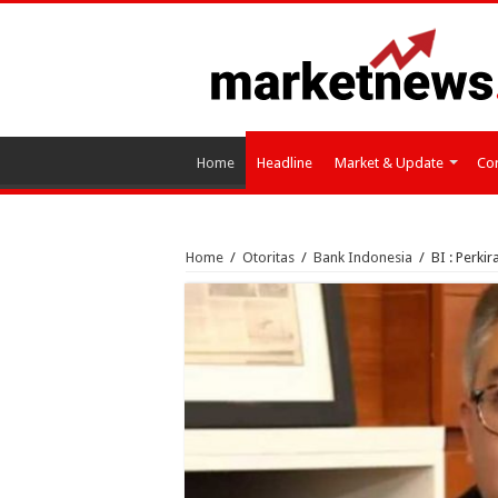
Home
Headline
Market & Update
Cor
Home
/
Otoritas
/
Bank Indonesia
/
BI : Perki