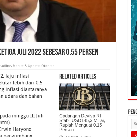
Ketiga Juli 2022 sebesar 0,55 Persen
eadline
,
Market & Update
,
Otoritas
, laju inflasi
Related Articles
kitar lebih dari 0,5
 inflasi diantaranya
an udara dan bahan
PEN
pada minggu III Juli
Cadangan Devisa RI
Stabil USD145,3 Miliar,
mtm).
Rupiah Menguat 0,15
 Erwin Haryono
Persen
ma penyumbang