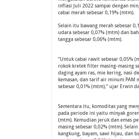
inflasi Juli 2022 sampai dengan min
cabai merah sebesar 0,19% (mtm).
Selain itu bawang merah sebesar 0
udara sebesar 0,07% (mtm) dan ba
tangga sebesar 0,06% (mtm).
“Untuk cabai rawit sebesar 0,05% (
rokok kretek filter masing-masing 
daging ayam ras, mie kering, nasi de
kemasan, dan tarif air minum PAM 
sebesar 0,01% (mtm),” ujar Erwin d
Sementara itu, komoditas yang men
pada periode ini yaitu minyak gore
(mtm). Kemudian jeruk dan emas pe
masing sebesar 0,02% (mtm). Selain 
kangkung, bayam, sawi hijau, dan 