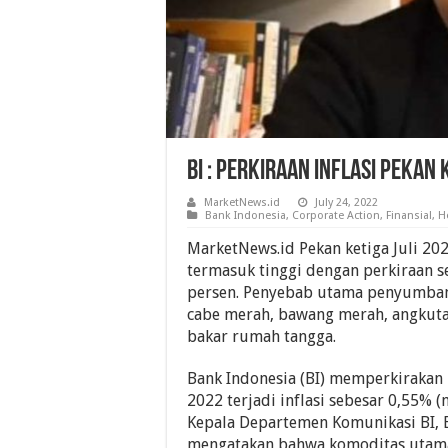
BI : Perkiraan Inflasi Pekan 
MarketNews.id
July 24, 2022
Bank Indonesia
,
Corporate Action
,
Finansial
,
H
MarketNews.id Pekan ketiga Juli 2022
termasuk tinggi dengan perkiraan se
persen. Penyebab utama penyumbang
cabe merah, bawang merah, angkut
bakar rumah tangga.
Bank Indonesia (BI) memperkirakan 
2022 terjadi inflasi sebesar 0,55% (
Kepala Departemen Komunikasi BI,
mengatakan bahwa komoditas uta