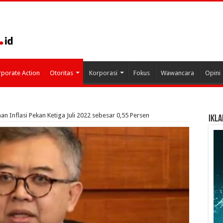
porate Action
Otoritas
Korporasi
Fokus
Wawancara
Opini
raan Inflasi Pekan Ketiga Juli 2022 sebesar 0,55 Persen
IKLA