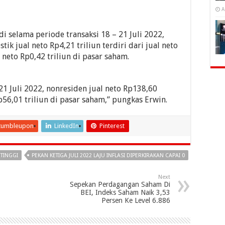
A
di selama periode transaksi 18 – 21 Juli 2022,
k jual neto Rp4,21 triliun terdiri dari jual neto
 neto Rp0,42 triliun di pasar saham.
1 Juli 2022, nonresiden jual neto Rp138,60
p56,01 triliun di pasar saham,” pungkas Erwin.
tumbleupon
LinkedIn
Pinterest
RTINGGI
PEKAN KETIGA JULI 2022 LAJU INFLASI DIPERKIRAKAN CAPAI 0
Next
Sepekan Perdagangan Saham Di
BEI, Indeks Saham Naik 3,53
Persen Ke Level 6.886