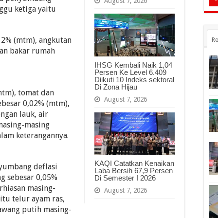
August 7, 2026
ggu ketiga yaitu
,12% (mtm), angkutan
Re
han bakar rumah
IHSG Kembali Naik 1,04
Persen Ke Level 6.409
Diikuti 10 Indeks sektoral
Di Zona Hijau
mtm), tomat dan
August 7, 2026
sebesar 0,02% (mtm),
ngan lauk, air
masing-masing
alam keterangannya.
KAQI Catatkan Kenaikan
yumbang deflasi
Laba Bersih 67,9 Persen
ng sebesar 0,05%
Di Semester I 2026
rhiasan masing-
August 7, 2026
itu telur ayam ras,
bawang putih masing-