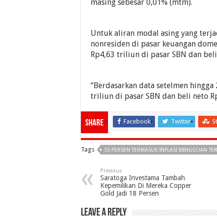
masing sebesar 0,01% (mtm).
Untuk aliran modal asing yang terja
nonresiden di pasar keuangan domesti
Rp4,63 triliun di pasar SBN dan beli
“Berdasarkan data setelmen hingga 2
triliun di pasar SBN dan beli neto R
Facebook
Twitter
S
Share
Tags
55 PERSEN TERMASUK INFLASI MINGGUAN TE
Previous
Saratoga Investama Tambah
Kepemilikan Di Mereka Copper
Gold Jadi 18 Persen
Leave a Reply