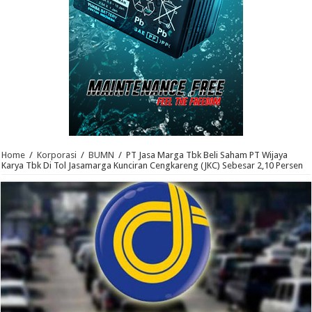
Home
/
Korporasi
/
BUMN
/
PT Jasa Marga Tbk Beli Saham PT Wijaya
Karya Tbk Di Tol Jasamarga Kunciran Cengkareng (JKC) Sebesar 2,10 Persen