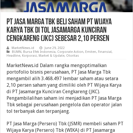
PT Jasa Marga Tbk Beli Saham PT Wijaya
Karya Tbk Di Tol Jasamarga Kunciran
Cengkareng (JKC) Sebesar 2,10 Persen
MarketNews.id
June 29, 2022
BUMN
,
Bursa Efek Indonesia
,
Corporate Action
,
Emiten
,
Finansial
,
Headline
,
Korporasi
,
Market & Update
,
Otoritas
MarketNews.id Dalam rangka mengoptimalkan
portofolio bisnis perusahaan, PT Jasa Marga Tbk
mengambil alih 3.468.497 lembar saham atau setara
2,10 persen saham yang dimiliki oleh PT Wijaya Karya
di PT Jasamarga Kunciran Cengkareng (JKC).
Pengambilalihan saham ini menjadikan PT Jasa Marga
Tbk sebagai perusahaan pengelola dan operator jalan
tol terbanyak dan terpanjang.
PT Jasa Marga (Persero) Tbk (JSMR) membeli saham PT
Wijaya Karya (Persero) Tbk (WIKA) di PT Jasamarga