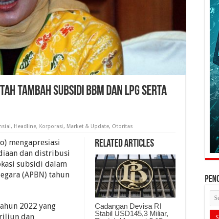
tah Tambah Subsidi BBM Dan LPG Serta
nsial
,
Headline
,
Korporasi
,
Market & Update
,
Otoritas
ro) mengapresiasi
Related Articles
iaan dan distribusi
asi subsidi dalam
egara (APBN) tahun
PEN
tahun 2022 yang
Cadangan Devisa RI
Stabil USD145,3 Miliar,
riliun dan