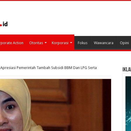
porate Action
Otoritas
Korporasi
Fokus
Wawancara
Opini
 Apresiasi Pemerintah Tambah Subsidi BBM Dan LPG Serta
IKLA