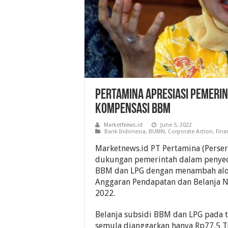
Pertamina Apresiasi Pemerin
Kompensasi BBM
MarketNews.id
June 5, 2022
Bank Indonesia
,
BUMN
,
Corporate Action
,
Fina
Marketnews.id PT Pertamina (Perse
dukungan pemerintah dalam penyed
BBM dan LPG dengan menambah alok
Anggaran Pendapatan dan Belanja N
2022.
Belanja subsidi BBM dan LPG pada 
semula dianggarkan hanya Rp77,5 T