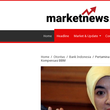
Home
Headline
Market & Update
Cor
Home
/
Otoritas
/
Bank Indonesia
/
Pertamina
Kompensasi BBM