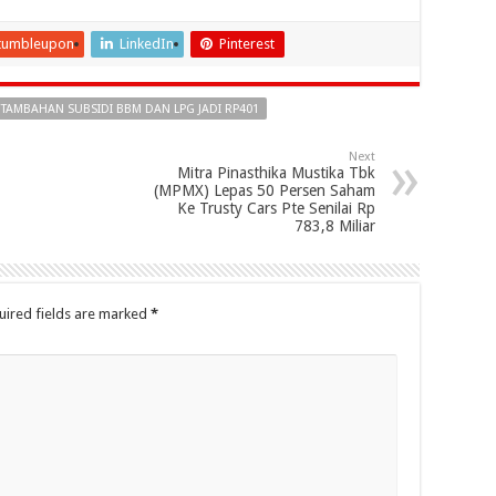
tumbleupon
LinkedIn
Pinterest
TAMBAHAN SUBSIDI BBM DAN LPG JADI RP401
Next
Mitra Pinasthika Mustika Tbk
(MPMX) Lepas 50 Persen Saham
Ke Trusty Cars Pte Senilai Rp
783,8 Miliar
uired fields are marked
*