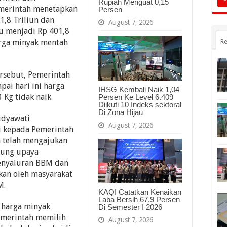
Rupiah Menguat 0,15
emerintah menetapkan
Persen
,8 Triliun dan
August 7, 2026
u menjadi Rp 401,8
arga minyak mentah
Re
rsebut, Pemerintah
ai hari ini harga
IHSG Kembali Naik 1,04
 Kg tidak naik.
Persen Ke Level 6.409
Diikuti 10 Indeks sektoral
Di Zona Hijau
idyawati
August 7, 2026
i kepada Pemerintah
 telah mengajukan
kung upaya
enyaluran BBM dan
kan oleh masyarakat
M.
KAQI Catatkan Kenaikan
Laba Bersih 67,9 Persen
n harga minyak
Di Semester I 2026
emerintah memilih
August 7, 2026