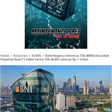
Home
/
Korporasi
/
BUMN
/
Bank Negara Indonesia Tbk (BBNI) Kucurkan
Pinjaman Buat PT Kalbe Farma Tbk (KLBF) sebesar Rp 1 Triliun