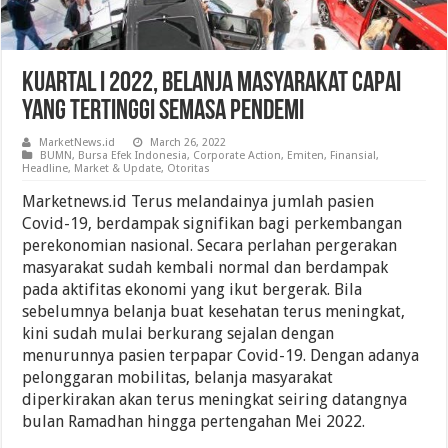
Kuartal I 2022, Belanja Masyarakat Capai
Yang Tertinggi Semasa Pendemi
MarketNews.id
March 26, 2022
BUMN
,
Bursa Efek Indonesia
,
Corporate Action
,
Emiten
,
Finansial
,
Headline
,
Market & Update
,
Otoritas
Marketnews.id Terus melandainya jumlah pasien
Covid-19, berdampak signifikan bagi perkembangan
perekonomian nasional. Secara perlahan pergerakan
masyarakat sudah kembali normal dan berdampak
pada aktifitas ekonomi yang ikut bergerak. Bila
sebelumnya belanja buat kesehatan terus meningkat,
kini sudah mulai berkurang sejalan dengan
menurunnya pasien terpapar Covid-19. Dengan adanya
pelonggaran mobilitas, belanja masyarakat
diperkirakan akan terus meningkat seiring datangnya
bulan Ramadhan hingga pertengahan Mei 2022.