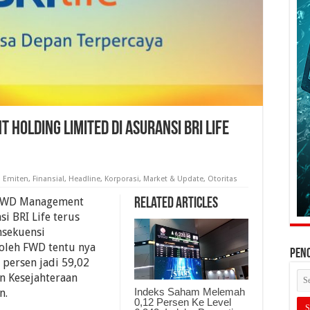
Holding Limited Di Asuransi BRI Life
,
Emiten
,
Finansial
,
Headline
,
Korporasi
,
Market & Update
,
Otoritas
 FWD Management
Related Articles
i BRI Life terus
nsekuensi
oleh FWD tentu nya
PEN
 persen jadi 59,02
an Kesejahteraan
Indeks Saham Melemah
n.
0,12 Persen Ke Level