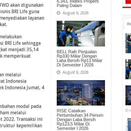
6.343, Indeks Properti
 FWD akan digunakan
Paling Dalam
nis BRI Life guna
August 6, 2026
 menyediakan layanan
kat.
Re
melakukan
 BRI Life sehingga
kat menjadi 35,14
BELL Raih Penjualan
tuk memperkuat
Rp330 Miliar Dengan
Laba Bersih Rp13 Miliar
Di Semester I 2026
August 6, 2026
n melalui
at Indonesia
ek Indonesia Jumat, 4
ambahan modal pada
RISE Catatkan
A
aham melalui
Pertumbuhan 34 Persen
 2022. Transaksi ini
Dengan Laba Bersih
Rp123,5 Miliar Di
truktur kepemilikan
Semester I 2026