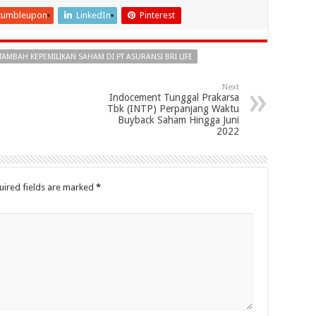
tumbleupon
LinkedIn
Pinterest
MBAH KEPEMILIKAN SAHAM DI PT ASURANSI BRI LIFE
Next
Indocement Tunggal Prakarsa
Tbk (INTP) Perpanjang Waktu
Buyback Saham Hingga Juni
2022
uired fields are marked
*