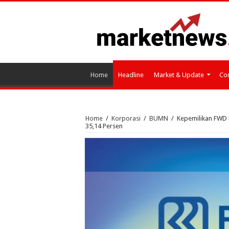
Home
Headline
Market & Update
Cor
Home
/
Korporasi
/
BUMN
/
Kepemilikan FWD 
35,14 Persen