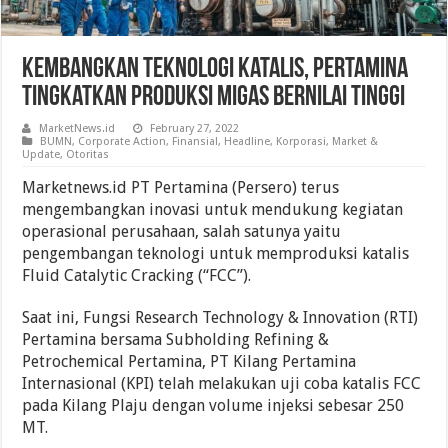
Kembangkan Teknologi Katalis, Pertamina
Tingkatkan Produksi Migas Bernilai Tinggi
MarketNews.id
February 27, 2022
BUMN
,
Corporate Action
,
Finansial
,
Headline
,
Korporasi
,
Market &
Update
,
Otoritas
Marketnews.id PT Pertamina (Persero) terus
mengembangkan inovasi untuk mendukung kegiatan
operasional perusahaan, salah satunya yaitu
pengembangan teknologi untuk memproduksi katalis
Fluid Catalytic Cracking (“FCC”).
Saat ini, Fungsi Research Technology & Innovation (RTI)
Pertamina bersama Subholding Refining &
Petrochemical Pertamina, PT Kilang Pertamina
Internasional (KPI) telah melakukan uji coba katalis FCC
pada Kilang Plaju dengan volume injeksi sebesar 250
MT.