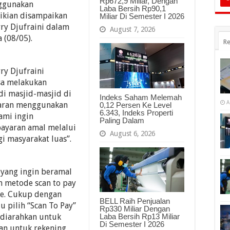
Rp672,9 Miliar, Dengan
nggunakan
Laba Bersih Rp90,1
ikian disampaikan
Miliar Di Semester I 2026
rry Djufraini dalam
August 7, 2026
 (08/05).
Re
ry Djufraini
sa melakukan
di masjid-masjid di
Indeks Saham Melemah
A
yaran menggunakan
0,12 Persen Ke Level
6.343, Indeks Properti
ami ingin
Paling Dalam
ayaran amal melalui
August 6, 2026
i masyarakat luas”.
 yang ingin beramal
 metode scan to pay
le. Cukup dengan
BELL Raih Penjualan
 pilih “Scan To Pay”
Rp330 Miliar Dengan
 diarahkan untuk
Laba Bersih Rp13 Miliar
Di Semester I 2026
an untuk rekening