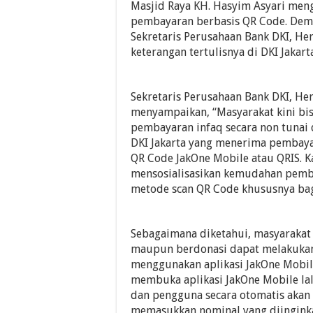
Masjid Raya KH. Hasyim Asyari me
pembayaran berbasis QR Code. Dem
Sekretaris Perusahaan Bank DKI, He
keterangan tertulisnya di DKI Jakarta
Sekretaris Perusahaan Bank DKI, Her
menyampaikan, “Masyarakat kini bi
pembayaran infaq secara non tunai 
DKI Jakarta yang menerima pemba
QR Code JakOne Mobile atau QRIS. K
mensosialisasikan kemudahan pemb
metode scan QR Code khususnya bag
Sebagaimana diketahui, masyarakat
maupun berdonasi dapat melakukan
menggunakan aplikasi JakOne Mobi
membuka aplikasi JakOne Mobile lalu
dan pengguna secara otomatis akan
memasukkan nominal yang diingink