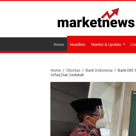
Home
Headline
Market & Update
Cor
Home
/
Otoritas
/
Bank Indonesia
/
Bank DKI 
Infaq Dan Sedekah