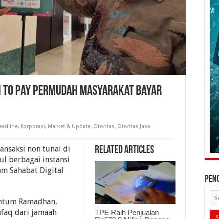
an To Pay Permudah Masyarakat Bayar
eadline
,
Korporasi
,
Market & Update
,
Otoritas
,
Otoritas Jasa
nsaksi non tunai di
Related Articles
ul berbagai instansi
m Sahabat Digital
PEN
ntum Ramadhan,
faq dari jamaah
TPE Raih Penjualan