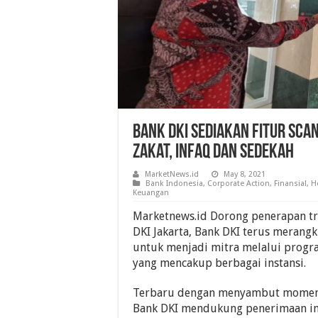
Bank DKI Sediakan Fitur Sc
Zakat, Infaq Dan Sedekah
MarketNews.id
May 8, 2021
Bank Indonesia
,
Corporate Action
,
Finansial
,
H
Keuangan
Marketnews.id Dorong penerapan tra
DKI Jakarta, Bank DKI terus merangk
untuk menjadi mitra melalui progra
yang mencakup berbagai instansi.
Terbaru dengan menyambut mome
Bank DKI mendukung penerimaan in