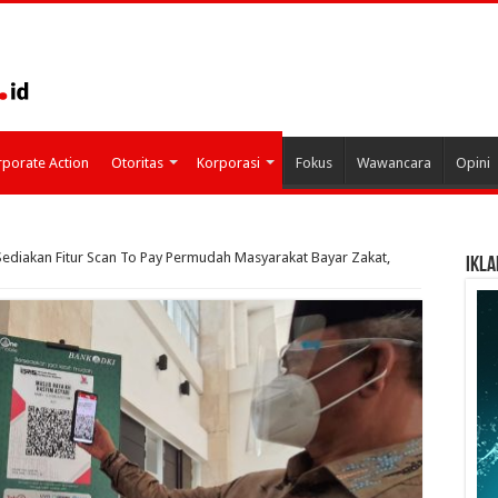
porate Action
Otoritas
Korporasi
Fokus
Wawancara
Opini
Sediakan Fitur Scan To Pay Permudah Masyarakat Bayar Zakat,
IKLA