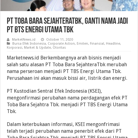
PT Toba Bara SejahteraTbk, Ganti Nama Jadi
PT BTS Energi Utama Tbk
MarketNews.id
October 11, 2020
Bursa Efek Indonesia
,
Corporate Action
,
Emiten
,
Finansial
,
Headline
,
Korporasi
,
Market & Update
,
Otoritas
Marketnews.id Berkembangnya arah bisnis menjadi
salah satu alasan PT Toba Bara SejahteraTbk merubah
nama perseroan menjadi PT TBS Energi Utama Tbk.
Perusahaan ini akan masuk bissi air, listrik dan energi.
PT Kustodian Sentral Efek Indonesia (KSEI),
mengonfirmasi perubahan nama perdagangan efek PT
Toba Bara Sejahtra Tbk. menjadi PT TBS Energi Utama
Tbk.
Dalam keterbukaan informasi, KSEI mengonfrimasi
telah terjadi perubahan nama penerbit efek dari PT
Toba Bara Sejahtra Tbk. menjadi PT TBS Energi Utama