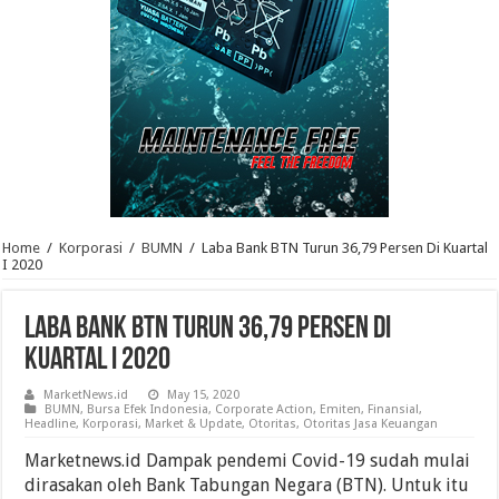
Home
/
Korporasi
/
BUMN
/
Laba Bank BTN Turun 36,79 Persen Di Kuartal
I 2020
Laba Bank BTN Turun 36,79 Persen Di
Kuartal I 2020
MarketNews.id
May 15, 2020
BUMN
,
Bursa Efek Indonesia
,
Corporate Action
,
Emiten
,
Finansial
,
Headline
,
Korporasi
,
Market & Update
,
Otoritas
,
Otoritas Jasa Keuangan
Marketnews.id Dampak pendemi Covid-19 sudah mulai
dirasakan oleh Bank Tabungan Negara (BTN). Untuk itu