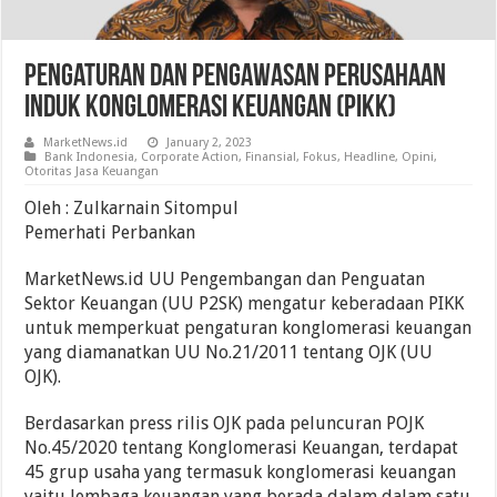
Pengaturan Dan Pengawasan Perusahaan
Induk Konglomerasi Keuangan (PIKK)
MarketNews.id
January 2, 2023
Bank Indonesia
,
Corporate Action
,
Finansial
,
Fokus
,
Headline
,
Opini
,
Otoritas Jasa Keuangan
Oleh : Zulkarnain Sitompul
Pemerhati Perbankan
MarketNews.id UU Pengembangan dan Penguatan
Sektor Keuangan (UU P2SK) mengatur keberadaan PIKK
untuk memperkuat pengaturan konglomerasi keuangan
yang diamanatkan UU No.21/2011 tentang OJK (UU
OJK).
Berdasarkan press rilis OJK pada peluncuran POJK
No.45/2020 tentang Konglomerasi Keuangan, terdapat
45 grup usaha yang termasuk konglomerasi keuangan
yaitu lembaga keuangan yang berada dalam dalam satu