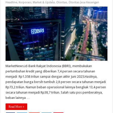
Headline
,
Korporasi
,
Market & Update
,
Otoritas
,
Otoritas Jasa Keuangan
MarketNews.id-Bank Rakyat Indonesia (BBRI), membukukan
pertumbuhan kredit yang diberikan 7,4 persen secara tahunan
menjadi Rp1.358 triliun sampai dengan akhir Juni 2025.Hasilnya,
pendapatan bunga bersih tumbuh 2,8 persen secara tahunan menjadi
Rp73,2 triliun. Namun beban operasional lainnya bengkak 13,4 persen
secara tahunan menjadi Rp38,7 triliun. Salah satu pos pemberatnya,
beban lainnya …
Read More »