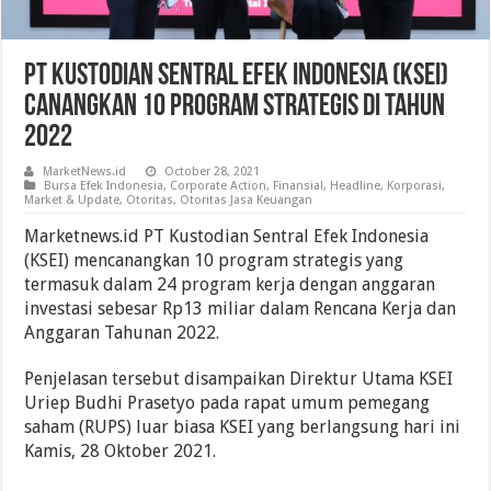
PT Kustodian Sentral Efek Indonesia (KSEI)
Canangkan 10 Program Strategis Di Tahun
2022
MarketNews.id
October 28, 2021
Bursa Efek Indonesia
,
Corporate Action
,
Finansial
,
Headline
,
Korporasi
,
Market & Update
,
Otoritas
,
Otoritas Jasa Keuangan
Marketnews.id PT Kustodian Sentral Efek Indonesia
(KSEI) mencanangkan 10 program strategis yang
termasuk dalam 24 program kerja dengan anggaran
investasi sebesar Rp13 miliar dalam Rencana Kerja dan
Anggaran Tahunan 2022.
Penjelasan tersebut disampaikan Direktur Utama KSEI
Uriep Budhi Prasetyo pada rapat umum pemegang
saham (RUPS) luar biasa KSEI yang berlangsung hari ini
Kamis, 28 Oktober 2021.