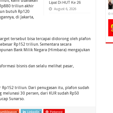
iliun, kami usahakan
Lipat Di HUT Ke 26
Rp880 triliun akhir
August 6, 2026
liun butuh Rp120
A
ngannya, di Jakarta,
rget tersebut bisa tercapai didorong oleh plafon
 sebesar Rp152 triliun. Sementara secara
impunan Bank Milik Negara (Himbara) mengajukan
formasi bisnis dan selalu melihat pasar,
 Rp152 triliun. Dari penugasan itu, plafon sudah
ng melunasi 30 persen, dari KUR sudah Rp50
” ucap Sunarso.
tumbleupon
LinkedIn
Pinterest