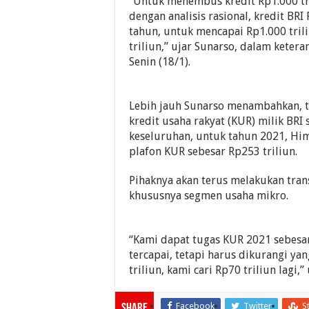
“Untuk menembus kredit Rp1.000 tr
dengan analisis rasional, kredit BRI 
tahun, untuk mencapai Rp1.000 tri
triliun,” ujar Sunarso, dalam ketera
Senin (18/1).
Lebih jauh Sunarso menambahkan, ta
kredit usaha rakyat (KUR) milik BRI
keseluruhan, untuk tahun 2021, H
plafon KUR sebesar Rp253 triliun.
Pihaknya akan terus melakukan trans
khususnya segmen usaha mikro.
“Kami dapat tugas KUR 2021 sebesar
tercapai, tetapi harus dikurangi ya
triliun, kami cari Rp70 triliun lagi,
Facebook
Twitter
S
Share