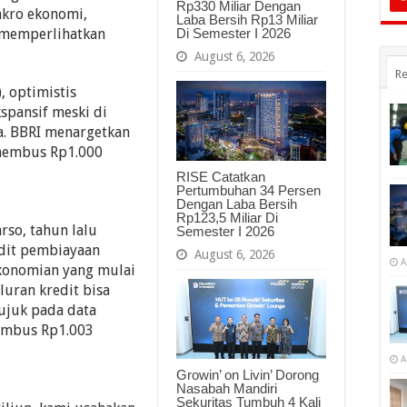
Rp330 Miliar Dengan
akro ekonomi,
Laba Bersih Rp13 Miliar
Di Semester I 2026
 memperlihatkan
August 6, 2026
Re
, optimistis
kspansif meski di
. BBRI menargetkan
enembus Rp1.000
RISE Catatkan
Pertumbuhan 34 Persen
Dengan Laba Bersih
Rp123,5 Miliar Di
so, tahun lalu
Semester I 2026
dit pembiayaan
August 6, 2026
A
ekonomian yang mulai
luran kredit bisa
rujuk pada data
nembus Rp1.003
A
Growin’ on Livin’ Dorong
Nasabah Mandiri
Sekuritas Tumbuh 4 Kali