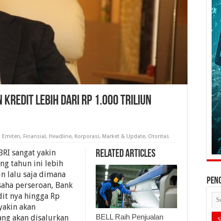
 Kredit Lebih Dari Rp 1.000 Triliun
,
Emiten
,
Finansial
,
Headline
,
Korporasi
,
Market & Update
,
Otoritas
RI sangat yakin
Related Articles
g tahun ini lebih
un lalu saja dimana
PEN
aha perseroan, Bank
it nya hingga Rp
 yakin akan
BELL Raih Penjualan
ang akan disalurkan