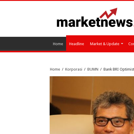
Home
Headline
Market & Update
Cor
Home
/
Korporasi
/
BUMN
/
Bank BRI Optimisti