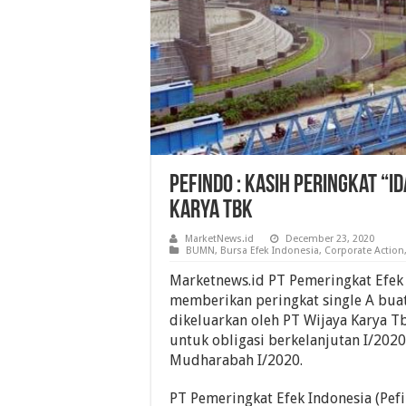
Pefindo : Kasih Peringkat “id
Karya Tbk
MarketNews.id
December 23, 2020
BUMN
,
Bursa Efek Indonesia
,
Corporate Action
Marketnews.id PT Pemeringkat Efek 
memberikan peringkat single A buat
dikeluarkan oleh PT Wijaya Karya Tb
untuk obligasi berkelanjutan I/202
Mudharabah I/2020.
PT Pemeringkat Efek Indonesia (Pef