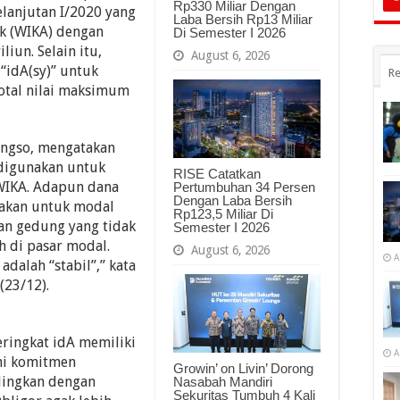
Rp330 Miliar Dengan
elanjutan I/2020 yang
Laba Bersih Rp13 Miliar
bk (WIKA) dengan
Di Semester I 2026
liun. Selain itu,
August 6, 2026
“idA(sy)” untuk
Re
otal nilai maksimum
ongso, mengatakan
 digunakan untuk
RISE Catatkan
 WIKA. Adapun dana
Pertumbuhan 34 Persen
Dengan Laba Bersih
akan untuk modal
Rp123,5 Miliar Di
dan gedung yang tidak
Semester I 2026
h di pasar modal.
August 6, 2026
A
dalah “stabil”,” kata
(23/12).
ringkat idA memiliki
A
hi komitmen
Growin’ on Livin’ Dorong
dingkan dengan
Nasabah Mandiri
Sekuritas Tumbuh 4 Kali