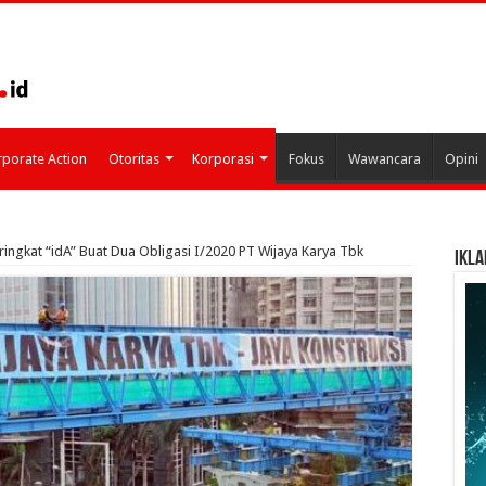
porate Action
Otoritas
Korporasi
Fokus
Wawancara
Opini
eringkat “idA” Buat Dua Obligasi I/2020 PT Wijaya Karya Tbk
IKLA