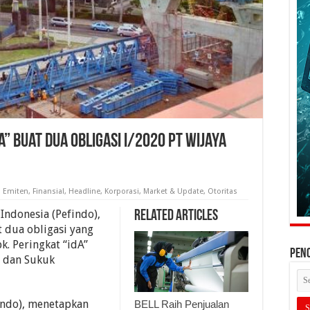
A” Buat Dua Obligasi I/2020 PT Wijaya
,
Emiten
,
Finansial
,
Headline
,
Korporasi
,
Market & Update
,
Otoritas
Indonesia (Pefindo),
Related Articles
 dua obligasi yang
k. Peringkat “idA”
PEN
0 dan Sukuk
indo), menetapkan
BELL Raih Penjualan