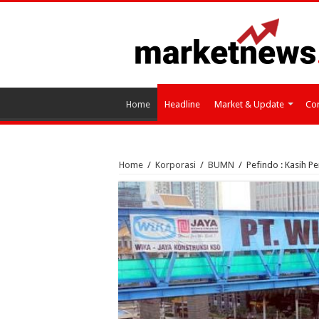
Home
Headline
Market & Update
Cor
Home
/
Korporasi
/
BUMN
/
Pefindo : Kasih P