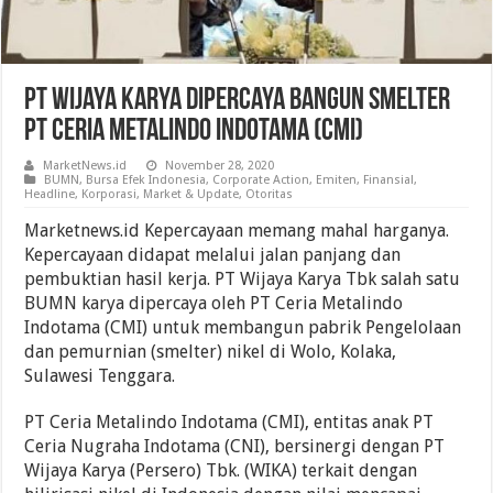
PT Wijaya Karya Dipercaya Bangun Smelter
PT Ceria Metalindo Indotama (CMI)
MarketNews.id
November 28, 2020
BUMN
,
Bursa Efek Indonesia
,
Corporate Action
,
Emiten
,
Finansial
,
Headline
,
Korporasi
,
Market & Update
,
Otoritas
Marketnews.id Kepercayaan memang mahal harganya.
Kepercayaan didapat melalui jalan panjang dan
pembuktian hasil kerja. PT Wijaya Karya Tbk salah satu
BUMN karya dipercaya oleh PT Ceria Metalindo
Indotama (CMI) untuk membangun pabrik Pengelolaan
dan pemurnian (smelter) nikel di Wolo, Kolaka,
Sulawesi Tenggara.
PT Ceria Metalindo Indotama (CMI), entitas anak PT
Ceria Nugraha Indotama (CNI), bersinergi dengan PT
Wijaya Karya (Persero) Tbk. (WIKA) terkait dengan