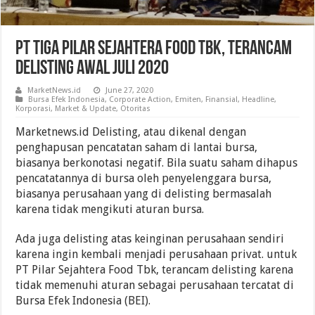
PT Tiga Pilar Sejahtera Food Tbk, Terancam
Delisting Awal Juli 2020
MarketNews.id
June 27, 2020
Bursa Efek Indonesia
,
Corporate Action
,
Emiten
,
Finansial
,
Headline
,
Korporasi
,
Market & Update
,
Otoritas
Marketnews.id Delisting, atau dikenal dengan
penghapusan pencatatan saham di lantai bursa,
biasanya berkonotasi negatif. Bila suatu saham dihapus
pencatatannya di bursa oleh penyelenggara bursa,
biasanya perusahaan yang di delisting bermasalah
karena tidak mengikuti aturan bursa.
Ada juga delisting atas keinginan perusahaan sendiri
karena ingin kembali menjadi perusahaan privat. untuk
PT Pilar Sejahtera Food Tbk, terancam delisting karena
tidak memenuhi aturan sebagai perusahaan tercatat di
Bursa Efek Indonesia (BEI).