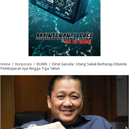
Home
/
Korporasi
/
BUMN
/
Dirut Garuda : Utang Sukuk Berharap Ditunda
Pembayaran nya Hingga Tiga Tahun