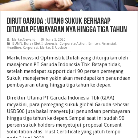
Dirut Garuda : Utang Sukuk Berharap
Ditunda Pembayaran nya Hingga Tiga Tahun
MarketNews.id
June 5, 2020
BUMN
,
Bursa Efek Indonesia
,
Corporate Action
,
Emiten
,
Finansial
,
Headline
,
Korporasi
,
Market & Update
Marketnews.id Optimistik. Itulah yang ditunjukan oleh
manajemen PT Garuda Indonesia Tbk. Betapa tidak,
setelah mendapat support dari 90 persen pemegang
Sukuk, manajemen yakin akan mendapatkan penundaan
pembayaran utang hingga tiga tahun ke depan.
Direktur Utama PT Garuda Indonesia Tbk (GIAA)
meyakini, para pemegang sukuk global Garuda sebesar
USD500 juta bakal menyetujui penundaan pembayaran
hingga tiga tahun ke depan. Sampai saat ini sudah 90
persen sukuk holders menyetujui proposal Consent
Solicitation atas Trust Certificate yang jatuh tempo