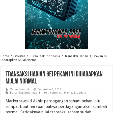
Home
/
Otoritas
/
Bursa Efek Indonesia
/
Transaksi Harian BEI Pekan Ini
Diharapkan Mulai Normal
Transaksi Harian BEI Pekan Ini Diharapkan
Mulai Normal
MarketNews.id
December 2, 2019
Bursa Efek Indonesia
,
Emiten
,
Korporasi
,
Market & Update
Marketnews.id Akhir perdagangan saham pekan lalu
sempat buat harapan bahwa perdagangan akan kembali
normal. Setidaknya nilai transaksi saham sudah