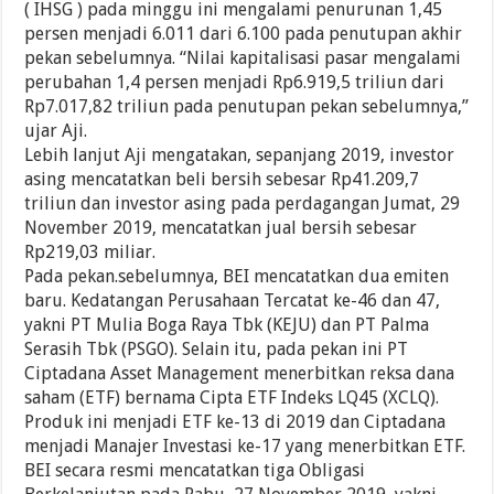
( IHSG ) pada minggu ini mengalami penurunan 1,45
persen menjadi 6.011 dari 6.100 pada penutupan akhir
pekan sebelumnya. “Nilai kapitalisasi pasar mengalami
perubahan 1,4 persen menjadi Rp6.919,5 triliun dari
Rp7.017,82 triliun pada penutupan pekan sebelumnya,”
ujar Aji.
Lebih lanjut Aji mengatakan, sepanjang 2019, investor
asing mencatatkan beli bersih sebesar Rp41.209,7
triliun dan investor asing pada perdagangan Jumat, 29
November 2019, mencatatkan jual bersih sebesar
Rp219,03 miliar.
Pada pekan.sebelumnya, BEI mencatatkan dua emiten
baru. Kedatangan Perusahaan Tercatat ke-46 dan 47,
yakni PT Mulia Boga Raya Tbk (KEJU) dan PT Palma
Serasih Tbk (PSGO). Selain itu, pada pekan ini PT
Ciptadana Asset Management menerbitkan reksa dana
saham (ETF) bernama Cipta ETF Indeks LQ45 (XCLQ).
Produk ini menjadi ETF ke-13 di 2019 dan Ciptadana
menjadi Manajer Investasi ke-17 yang menerbitkan ETF.
BEI secara resmi mencatatkan tiga Obligasi