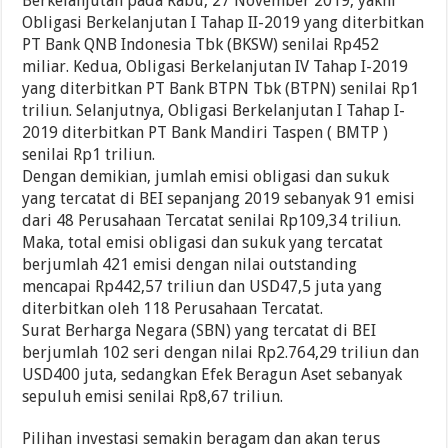
Berkelanjutan pada Rabu, 27 November 2019, yakni
Obligasi Berkelanjutan I Tahap II-2019 yang diterbitkan
PT Bank QNB Indonesia Tbk (BKSW) senilai Rp452
miliar. Kedua, Obligasi Berkelanjutan IV Tahap I-2019
yang diterbitkan PT Bank BTPN Tbk (BTPN) senilai Rp1
triliun. Selanjutnya, Obligasi Berkelanjutan I Tahap I-
2019 diterbitkan PT Bank Mandiri Taspen ( BMTP )
senilai Rp1 triliun.
Dengan demikian, jumlah emisi obligasi dan sukuk
yang tercatat di BEI sepanjang 2019 sebanyak 91 emisi
dari 48 Perusahaan Tercatat senilai Rp109,34 triliun.
Maka, total emisi obligasi dan sukuk yang tercatat
berjumlah 421 emisi dengan nilai outstanding
mencapai Rp442,57 triliun dan USD47,5 juta yang
diterbitkan oleh 118 Perusahaan Tercatat.
Surat Berharga Negara (SBN) yang tercatat di BEI
berjumlah 102 seri dengan nilai Rp2.764,29 triliun dan
USD400 juta, sedangkan Efek Beragun Aset sebanyak
sepuluh emisi senilai Rp8,67 triliun.
Pilihan investasi semakin beragam dan akan terus