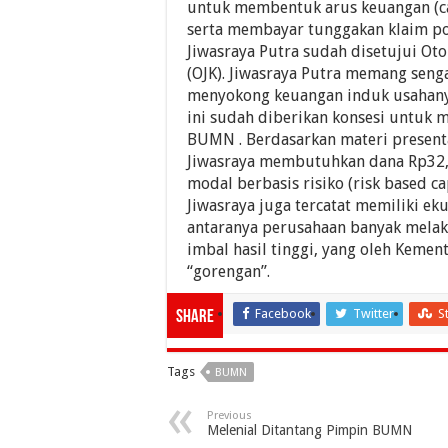
untuk membentuk arus keuangan (ca
serta membayar tunggakan klaim po
Jiwasraya Putra sudah disetujui Oto
(OJK). Jiwasraya Putra memang seng
menyokong keuangan induk usahany
ini sudah diberikan konsesi untuk 
BUMN . Berdasarkan materi present
Jiwasraya membutuhkan dana Rp32,
modal berbasis risiko (risk based ca
Jiwasraya juga tercatat memiliki ek
antaranya perusahaan banyak melaku
imbal hasil tinggi, yang oleh Keme
“gorengan”.
Facebook
Twitter
S
Share
Tags
BUMN
Previous
Melenial Ditantang Pimpin BUMN