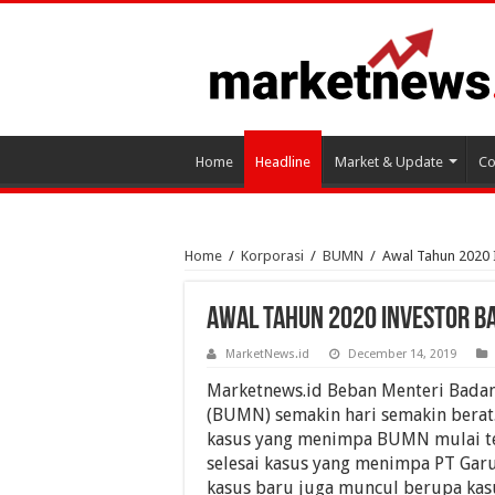
Home
Headline
Market & Update
Co
Home
/
Korporasi
/
BUMN
/
Awal Tahun 2020 I
Awal Tahun 2020 Investor b
MarketNews.id
December 14, 2019
Marketnews.id Beban Menteri Badan
(BUMN) semakin hari semakin berat.
kasus yang menimpa BUMN mulai t
selesai kasus yang menimpa PT Gar
kasus baru juga muncul berupa kas