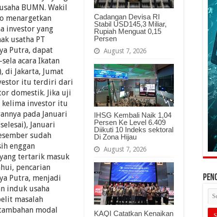
 usaha BUMN. Wakil
Cadangan Devisa RI
o menargetkan
Stabil USD145,3 Miliar,
ma investor yang
Rupiah Menguat 0,15
Persen
ak usatha PT
aya Putra, dapat
August 7, 2026
sela acara Ikatan
, di Jakarta, Jumat
estor itu terdiri dari
or domestik. Jika uji
kelima investor itu
annya pada Januari
IHSG Kembali Naik 1,04
Persen Ke Level 6.409
elesai), Januari
Diikuti 10 Indeks sektoral
Desember sudah
Di Zona Hijau
sih enggan
August 7, 2026
yang tertarik masuk
ahui, pencarian
PEN
aya Putra, menjadi
an induk usaha
elit masalah
 tambahan modal
KAQI Catatkan Kenaikan