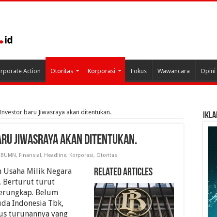
rporate Action
Otoritas
Korporasi
Fokus
Wawancara
Opini
nvestor baru Jiwasraya akan ditentukan.
IKLA
aru Jiwasraya akan ditentukan.
BUMN
,
Finansial
,
Headline
,
Korporasi
,
Otoritas
 Usaha Milik Negara
Related Articles
 Berturut turut
erungkap. Belum
uda Indonesia Tbk,
us turunannya yang