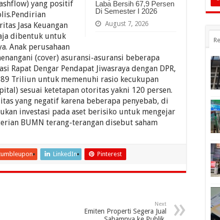
shflow) yang positif
Laba Bersih 67,9 Persen
Di Semester I 2026
lis.Pendirian
August 7, 2026
ritas Jasa Keuangan
aja dibentuk untuk
Re
a. Anak perusahaan
menangani (cover) asuransi-asuransi beberapa
asi Rapat Dengar Pendapat Jiwasraya dengan DPR,
89 Triliun untuk memenuhi rasio kecukupan
pital) sesuai ketetapan otoritas yakni 120 persen.
uitas yang negatif karena beberapa penyebab, di
kan investasi pada aset berisiko untuk mengejar
nterian BUMN terang-terangan disebut saham
tumbleupon
LinkedIn
Pinterest
Next
Emiten Properti Segera Jual
Sahamnya ke Publik.