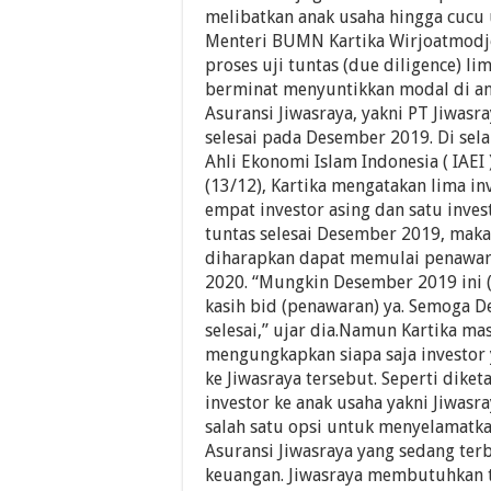
melibatkan anak usaha hingga cucu
Menteri BUMN Kartika Wirjoatmodj
proses uji tuntas (due diligence) li
berminat menyuntikkan modal di an
Asuransi Jiwasraya, yakni PT Jiwasr
selesai pada Desember 2019. Di sela-
Ahli Ekonomi Islam Indonesia ( IAEI )
(13/12), Kartika mengatakan lima inv
empat investor asing dan satu invest
tuntas selesai Desember 2019, maka 
diharapkan dapat memulai penawar
2020. “Mungkin Desember 2019 ini (s
kasih bid (penawaran) ya. Semoga 
selesai,” ujar dia.Namun Kartika ma
mengungkapkan siapa saja investor 
ke Jiwasraya tersebut. Seperti diket
investor ke anak usaha yakni Jiwasr
salah satu opsi untuk menyelamatk
Asuransi Jiwasraya yang sedang terb
keuangan. Jiwasraya membutuhkan